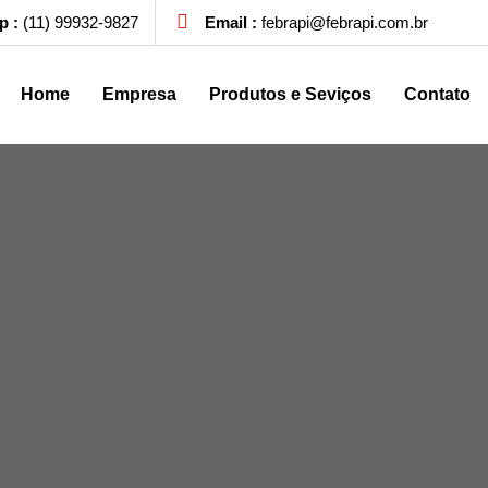
p :
(11) 99932-9827
Email :
febrapi@febrapi.com.br
Home
Empresa
Produtos e Seviços
Contato